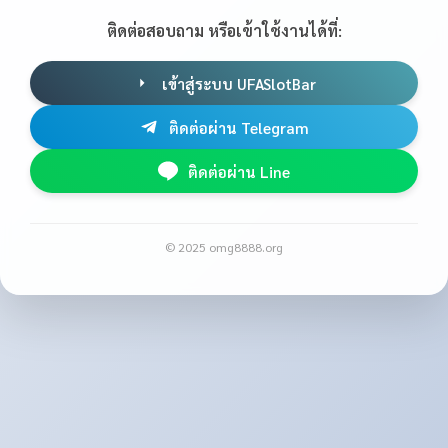
ติดต่อสอบถาม หรือเข้าใช้งานได้ที่:
เข้าสู่ระบบ UFASlotBar
ติดต่อผ่าน Telegram
ติดต่อผ่าน Line
© 2025 omg8888.org