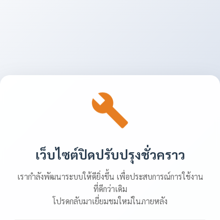
เว็บไซต์ปิดปรับปรุงชั่วคราว
เรากำลังพัฒนาระบบให้ดียิ่งขึ้น เพื่อประสบการณ์การใช้งาน
ที่ดีกว่าเดิม
โปรดกลับมาเยี่ยมชมใหม่ในภายหลัง