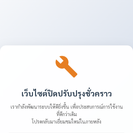
เว็บไซต์ปิดปรับปรุงชั่วคราว
เรากำลังพัฒนาระบบให้ดียิ่งขึ้น เพื่อประสบการณ์การใช้งาน
ที่ดีกว่าเดิม
โปรดกลับมาเยี่ยมชมใหม่ในภายหลัง