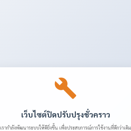
เว็บไซต์ปิดปรับปรุงชั่วคราว
เรากำลังพัฒนาระบบให้ดียิ่งขึ้น เพื่อประสบการณ์การใช้งานที่ดีกว่าเดิม