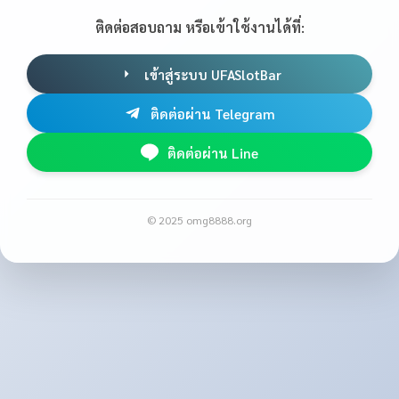
ติดต่อสอบถาม หรือเข้าใช้งานได้ที่:
เข้าสู่ระบบ UFASlotBar
ติดต่อผ่าน Telegram
ติดต่อผ่าน Line
© 2025 omg8888.org