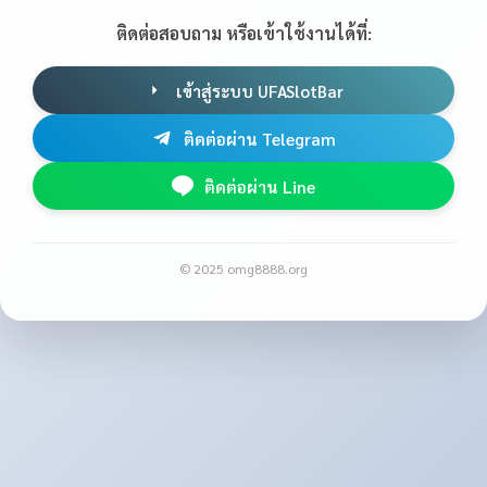
ติดต่อสอบถาม หรือเข้าใช้งานได้ที่:
เข้าสู่ระบบ UFASlotBar
ติดต่อผ่าน Telegram
ติดต่อผ่าน Line
© 2025 omg8888.org