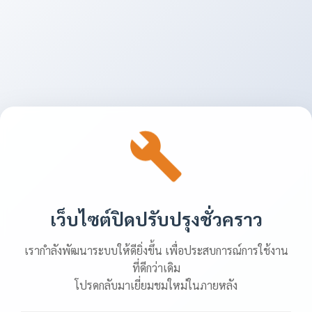
เว็บไซต์ปิดปรับปรุงชั่วคราว
เรากำลังพัฒนาระบบให้ดียิ่งขึ้น เพื่อประสบการณ์การใช้งาน
ที่ดีกว่าเดิม
โปรดกลับมาเยี่ยมชมใหม่ในภายหลัง