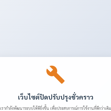
เว็บไซต์ปิดปรับปรุงชั่วคราว
เรากำลังพัฒนาระบบให้ดียิ่งขึ้น เพื่อประสบการณ์การใช้งานที่ดีกว่าเดิม