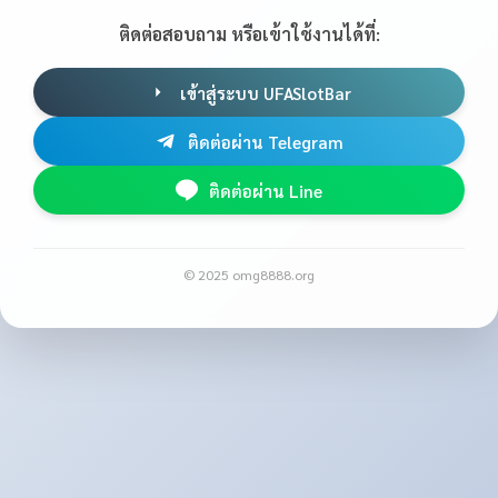
ติดต่อสอบถาม หรือเข้าใช้งานได้ที่:
เข้าสู่ระบบ UFASlotBar
ติดต่อผ่าน Telegram
ติดต่อผ่าน Line
© 2025 omg8888.org