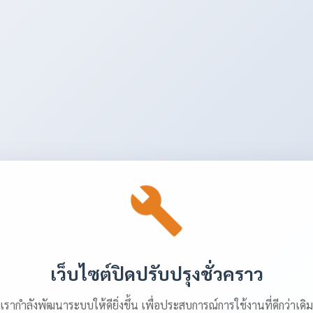
เว็บไซต์ปิดปรับปรุงชั่วคราว
เรากำลังพัฒนาระบบให้ดียิ่งขึ้น เพื่อประสบการณ์การใช้งานที่ดีกว่าเดิม