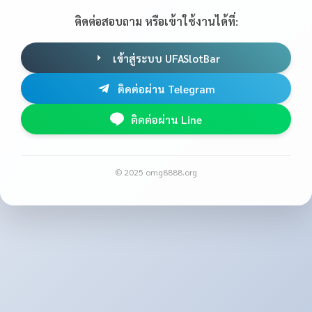
ติดต่อสอบถาม หรือเข้าใช้งานได้ที่:
เข้าสู่ระบบ UFASlotBar
ติดต่อผ่าน Telegram
ติดต่อผ่าน Line
© 2025 omg8888.org