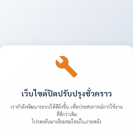
เว็บไซต์ปิดปรับปรุงชั่วคราว
เรากำลังพัฒนาระบบให้ดียิ่งขึ้น เพื่อประสบการณ์การใช้งาน
ที่ดีกว่าเดิม
โปรดกลับมาเยี่ยมชมใหม่ในภายหลัง