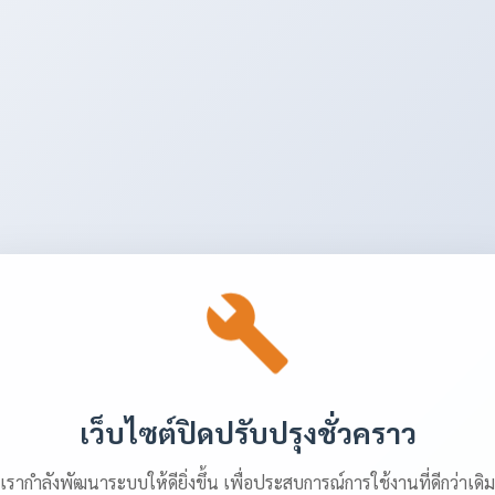
เว็บไซต์ปิดปรับปรุงชั่วคราว
เรากำลังพัฒนาระบบให้ดียิ่งขึ้น เพื่อประสบการณ์การใช้งานที่ดีกว่าเดิม