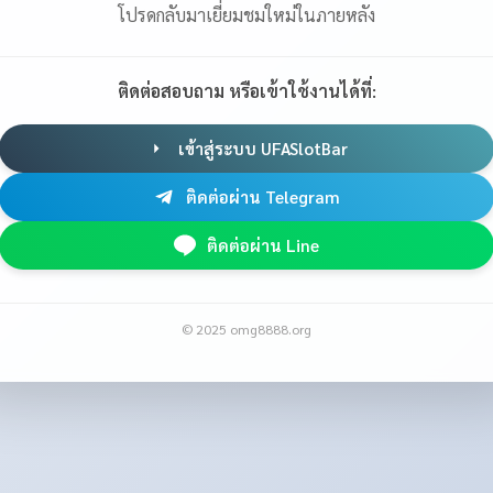
โปรดกลับมาเยี่ยมชมใหม่ในภายหลัง
ติดต่อสอบถาม หรือเข้าใช้งานได้ที่:
เข้าสู่ระบบ UFASlotBar
ติดต่อผ่าน Telegram
ติดต่อผ่าน Line
© 2025 omg8888.org