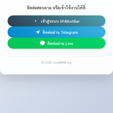
ติดต่อสอบถาม หรือเข้าใช้งานได้ที่:
เข้าสู่ระบบ UFASlotBar
ติดต่อผ่าน Telegram
ติดต่อผ่าน Line
© 2025 omg8888.org