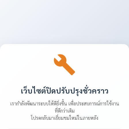
เว็บไซต์ปิดปรับปรุงชั่วคราว
เรากำลังพัฒนาระบบให้ดียิ่งขึ้น เพื่อประสบการณ์การใช้งาน
ที่ดีกว่าเดิม
โปรดกลับมาเยี่ยมชมใหม่ในภายหลัง