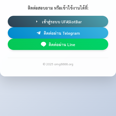
ติดต่อสอบถาม หรือเข้าใช้งานได้ที่:
เข้าสู่ระบบ UFASlotBar
ติดต่อผ่าน Telegram
ติดต่อผ่าน Line
© 2025 omg8888.org