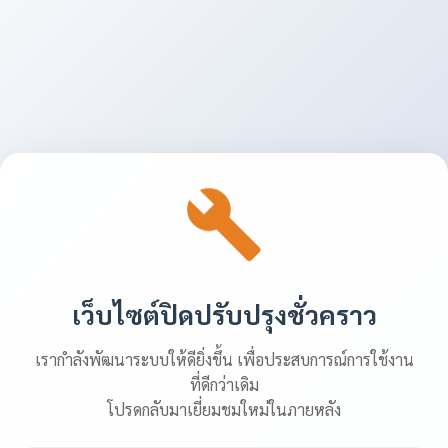
เว็บไซต์ปิดปรับปรุงชั่วคราว
เรากำลังพัฒนาระบบให้ดียิ่งขึ้น เพื่อประสบการณ์การใช้งาน
ที่ดีกว่าเดิม
โปรดกลับมาเยี่ยมชมใหม่ในภายหลัง