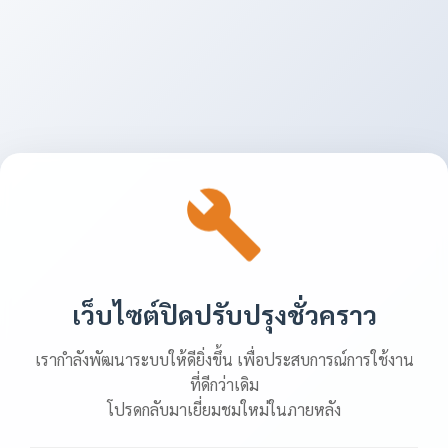
เว็บไซต์ปิดปรับปรุงชั่วคราว
เรากำลังพัฒนาระบบให้ดียิ่งขึ้น เพื่อประสบการณ์การใช้งาน
ที่ดีกว่าเดิม
โปรดกลับมาเยี่ยมชมใหม่ในภายหลัง