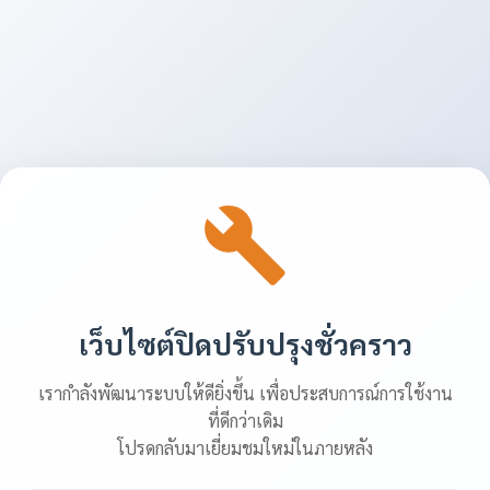
เว็บไซต์ปิดปรับปรุงชั่วคราว
เรากำลังพัฒนาระบบให้ดียิ่งขึ้น เพื่อประสบการณ์การใช้งาน
ที่ดีกว่าเดิม
โปรดกลับมาเยี่ยมชมใหม่ในภายหลัง