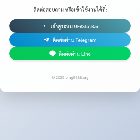
ติดต่อสอบถาม หรือเข้าใช้งานได้ที่:
เข้าสู่ระบบ UFASlotBar
ติดต่อผ่าน Telegram
ติดต่อผ่าน Line
© 2025 omg8888.org