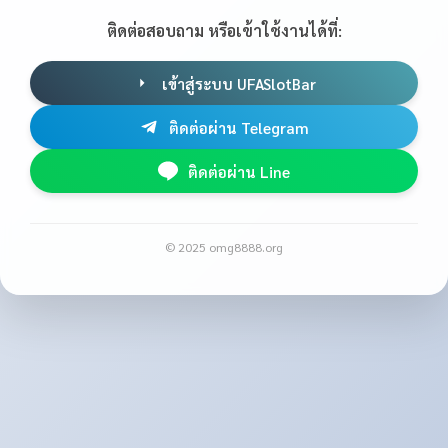
ติดต่อสอบถาม หรือเข้าใช้งานได้ที่:
เข้าสู่ระบบ UFASlotBar
ติดต่อผ่าน Telegram
ติดต่อผ่าน Line
© 2025 omg8888.org