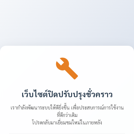
เว็บไซต์ปิดปรับปรุงชั่วคราว
เรากำลังพัฒนาระบบให้ดียิ่งขึ้น เพื่อประสบการณ์การใช้งาน
ที่ดีกว่าเดิม
โปรดกลับมาเยี่ยมชมใหม่ในภายหลัง