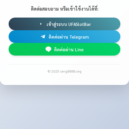
ติดต่อสอบถาม หรือเข้าใช้งานได้ที่:
เข้าสู่ระบบ UFASlotBar
ติดต่อผ่าน Telegram
ติดต่อผ่าน Line
© 2025 omg8888.org