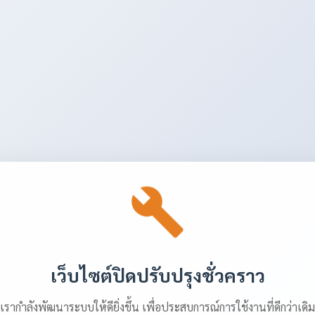
เว็บไซต์ปิดปรับปรุงชั่วคราว
เรากำลังพัฒนาระบบให้ดียิ่งขึ้น เพื่อประสบการณ์การใช้งานที่ดีกว่าเดิม