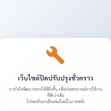
เว็บไซต์ปิดปรับปรุงชั่วคราว
เรากำลังพัฒนาระบบให้ดียิ่งขึ้น เพื่อประสบการณ์การใช้งาน
ที่ดีกว่าเดิม
โปรดกลับมาเยี่ยมชมใหม่ในภายหลัง