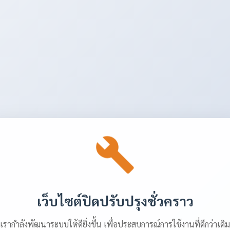
เว็บไซต์ปิดปรับปรุงชั่วคราว
เรากำลังพัฒนาระบบให้ดียิ่งขึ้น เพื่อประสบการณ์การใช้งานที่ดีกว่าเดิม