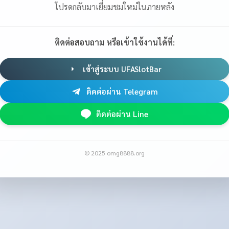
โปรดกลับมาเยี่ยมชมใหม่ในภายหลัง
ติดต่อสอบถาม หรือเข้าใช้งานได้ที่:
เข้าสู่ระบบ UFASlotBar
ติดต่อผ่าน Telegram
ติดต่อผ่าน Line
© 2025 omg8888.org