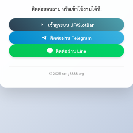
ติดต่อสอบถาม หรือเข้าใช้งานได้ที่:
เข้าสู่ระบบ UFASlotBar
ติดต่อผ่าน Telegram
ติดต่อผ่าน Line
© 2025 omg8888.org