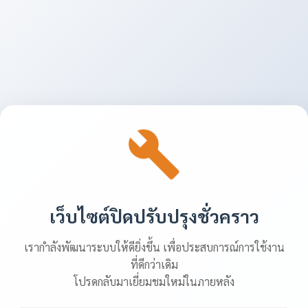
เว็บไซต์ปิดปรับปรุงชั่วคราว
เรากำลังพัฒนาระบบให้ดียิ่งขึ้น เพื่อประสบการณ์การใช้งาน
ที่ดีกว่าเดิม
โปรดกลับมาเยี่ยมชมใหม่ในภายหลัง