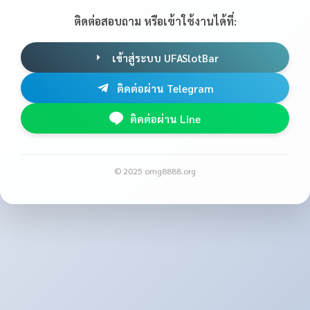
ติดต่อสอบถาม หรือเข้าใช้งานได้ที่:
เข้าสู่ระบบ UFASlotBar
ติดต่อผ่าน Telegram
ติดต่อผ่าน Line
© 2025 omg8888.org