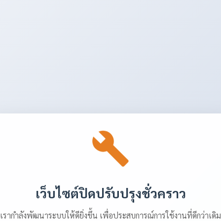
เว็บไซต์ปิดปรับปรุงชั่วคราว
เรากำลังพัฒนาระบบให้ดียิ่งขึ้น เพื่อประสบการณ์การใช้งานที่ดีกว่าเดิม