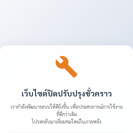
เว็บไซต์ปิดปรับปรุงชั่วคราว
เรากำลังพัฒนาระบบให้ดียิ่งขึ้น เพื่อประสบการณ์การใช้งาน
ที่ดีกว่าเดิม
โปรดกลับมาเยี่ยมชมใหม่ในภายหลัง