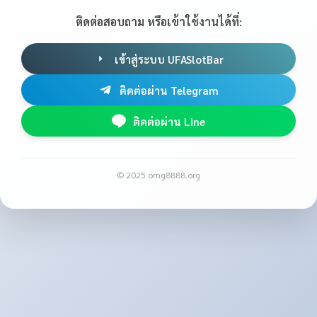
ติดต่อสอบถาม หรือเข้าใช้งานได้ที่:
เข้าสู่ระบบ UFASlotBar
ติดต่อผ่าน Telegram
ติดต่อผ่าน Line
© 2025 omg8888.org