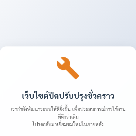
เว็บไซต์ปิดปรับปรุงชั่วคราว
เรากำลังพัฒนาระบบให้ดียิ่งขึ้น เพื่อประสบการณ์การใช้งาน
ที่ดีกว่าเดิม
โปรดกลับมาเยี่ยมชมใหม่ในภายหลัง