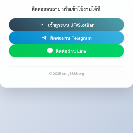
ติดต่อสอบถาม หรือเข้าใช้งานได้ที่:
เข้าสู่ระบบ UFASlotBar
ติดต่อผ่าน Telegram
ติดต่อผ่าน Line
© 2025 omg8888.org