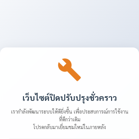
เว็บไซต์ปิดปรับปรุงชั่วคราว
เรากำลังพัฒนาระบบให้ดียิ่งขึ้น เพื่อประสบการณ์การใช้งาน
ที่ดีกว่าเดิม
โปรดกลับมาเยี่ยมชมใหม่ในภายหลัง