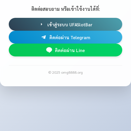
ติดต่อสอบถาม หรือเข้าใช้งานได้ที่:
เข้าสู่ระบบ UFASlotBar
ติดต่อผ่าน Telegram
ติดต่อผ่าน Line
© 2025 omg8888.org