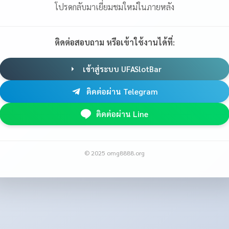
โปรดกลับมาเยี่ยมชมใหม่ในภายหลัง
ติดต่อสอบถาม หรือเข้าใช้งานได้ที่:
เข้าสู่ระบบ UFASlotBar
ติดต่อผ่าน Telegram
ติดต่อผ่าน Line
© 2025 omg8888.org