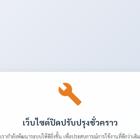
เว็บไซต์ปิดปรับปรุงชั่วคราว
เรากำลังพัฒนาระบบให้ดียิ่งขึ้น เพื่อประสบการณ์การใช้งานที่ดีกว่าเดิม