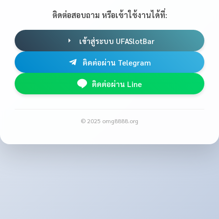
ติดต่อสอบถาม หรือเข้าใช้งานได้ที่:
เข้าสู่ระบบ UFASlotBar
ติดต่อผ่าน Telegram
ติดต่อผ่าน Line
© 2025 omg8888.org