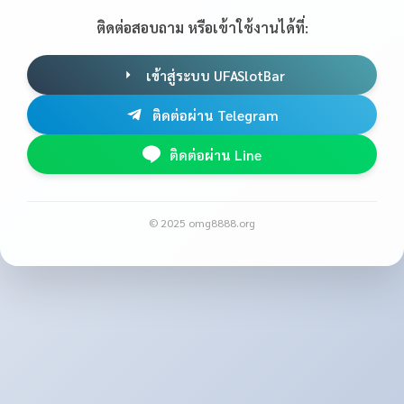
ติดต่อสอบถาม หรือเข้าใช้งานได้ที่:
เข้าสู่ระบบ UFASlotBar
ติดต่อผ่าน Telegram
ติดต่อผ่าน Line
© 2025 omg8888.org