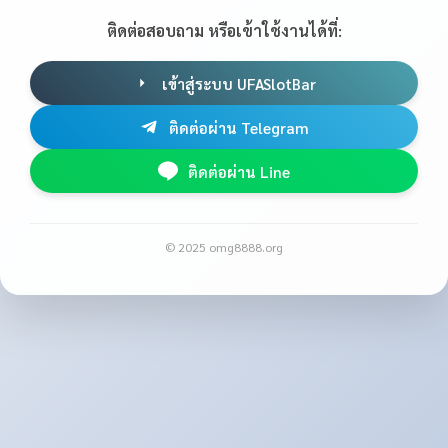
ติดต่อสอบถาม หรือเข้าใช้งานได้ที่:
เข้าสู่ระบบ UFASlotBar
ติดต่อผ่าน Telegram
ติดต่อผ่าน Line
© 2025 omg8888.org