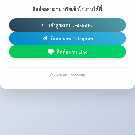
ติดต่อสอบถาม หรือเข้าใช้งานได้ที่:
เข้าสู่ระบบ UFASlotBar
ติดต่อผ่าน Telegram
ติดต่อผ่าน Line
© 2025 omg8888.org