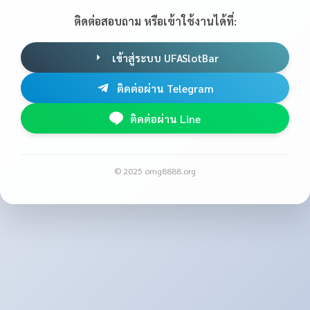
ติดต่อสอบถาม หรือเข้าใช้งานได้ที่:
เข้าสู่ระบบ UFASlotBar
ติดต่อผ่าน Telegram
ติดต่อผ่าน Line
© 2025 omg8888.org