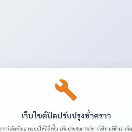
เว็บไซต์ปิดปรับปรุงชั่วคราว
เรากำลังพัฒนาระบบให้ดียิ่งขึ้น เพื่อประสบการณ์การใช้งานที่ดีกว่าเดิม