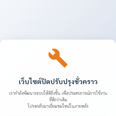
เว็บไซต์ปิดปรับปรุงชั่วคราว
เรากำลังพัฒนาระบบให้ดียิ่งขึ้น เพื่อประสบการณ์การใช้งาน
ที่ดีกว่าเดิม
โปรดกลับมาเยี่ยมชมใหม่ในภายหลัง