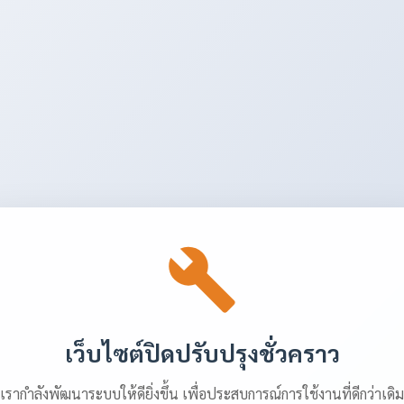
เว็บไซต์ปิดปรับปรุงชั่วคราว
เรากำลังพัฒนาระบบให้ดียิ่งขึ้น เพื่อประสบการณ์การใช้งานที่ดีกว่าเดิม