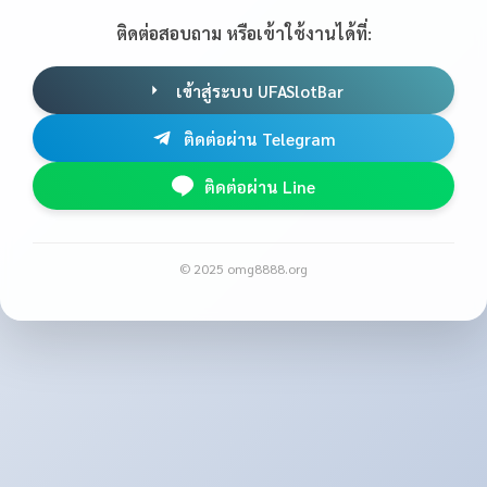
ติดต่อสอบถาม หรือเข้าใช้งานได้ที่:
เข้าสู่ระบบ UFASlotBar
ติดต่อผ่าน Telegram
ติดต่อผ่าน Line
© 2025 omg8888.org