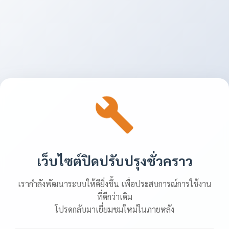
เว็บไซต์ปิดปรับปรุงชั่วคราว
เรากำลังพัฒนาระบบให้ดียิ่งขึ้น เพื่อประสบการณ์การใช้งาน
ที่ดีกว่าเดิม
โปรดกลับมาเยี่ยมชมใหม่ในภายหลัง