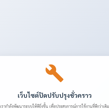
เว็บไซต์ปิดปรับปรุงชั่วคราว
เรากำลังพัฒนาระบบให้ดียิ่งขึ้น เพื่อประสบการณ์การใช้งานที่ดีกว่าเดิม