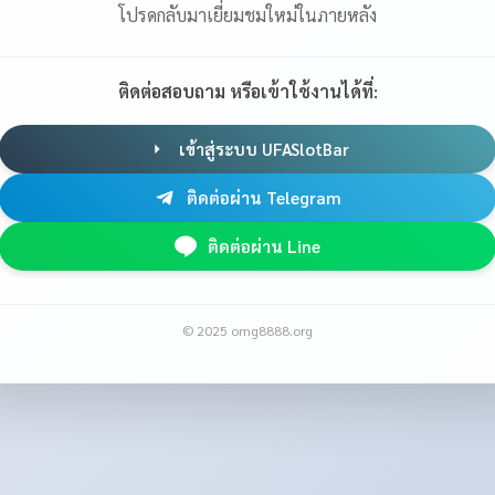
โปรดกลับมาเยี่ยมชมใหม่ในภายหลัง
ติดต่อสอบถาม หรือเข้าใช้งานได้ที่:
เข้าสู่ระบบ UFASlotBar
ติดต่อผ่าน Telegram
ติดต่อผ่าน Line
© 2025 omg8888.org