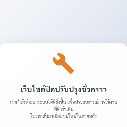
เว็บไซต์ปิดปรับปรุงชั่วคราว
เรากำลังพัฒนาระบบให้ดียิ่งขึ้น เพื่อประสบการณ์การใช้งาน
ที่ดีกว่าเดิม
โปรดกลับมาเยี่ยมชมใหม่ในภายหลัง